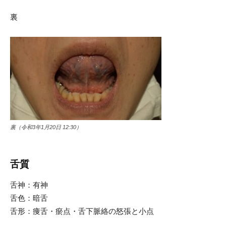
裏
裏（令和3年1月20日 12:30）
舌質
舌神：有神
舌色：暗舌
舌形：痩舌・瘀点・舌下脈絡の怒張と小点