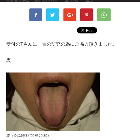
書者
稲垣 英伸
-
2021年1月22日
1029
0
受付のTさんに、舌の研究の為にご協力頂きました。
表
表（令和3年1月20日 12:30）