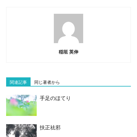
稲垣 英伸
関連記事
同じ著者から
手足のほてり
扶正祛邪