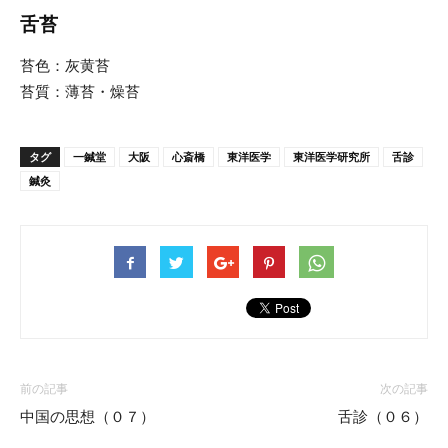
舌苔
苔色：灰黄苔
苔質：薄苔・燥苔
タグ
一鍼堂
大阪
心斎橋
東洋医学
東洋医学研究所
舌診
鍼灸
前の記事
次の記事
中国の思想（０７）
舌診（０６）