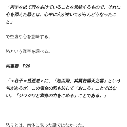
「両手を以て穴をあけていることを意味するもので、それに
心を添えた恐とは、心中に穴が空いてがらんどうなったこ
と」
で空虚な心を意味する。
怒という漢字を調べる。
同書籍 P20
「＜荘子＝逍遥遊＞に、「怒而飛、其翼若垂天之雲」という
句があるが、この場合の怒も決して「おこる」ことではな
い。「ジワジワと満身の力をこめる」ことである。」
怒りとは、肉体に限った話ではなかった。