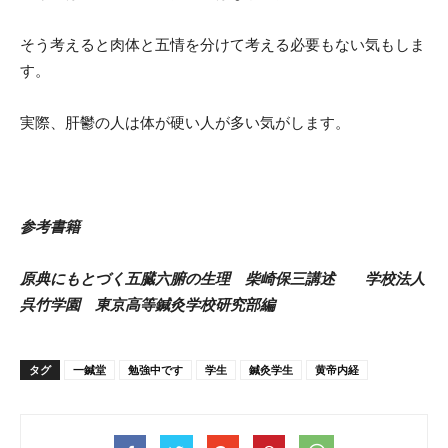
そう考えると肉体と五情を分けて考える必要もない気もしま
す。
実際、肝鬱の人は体が硬い人が多い気がします。
参考書籍
原典にもとづく五臓六腑の生理 柴崎保三講述 学校法人
呉竹学園 東京高等鍼灸学校研究部編
タグ
一鍼堂
勉強中です
学生
鍼灸学生
黄帝内経