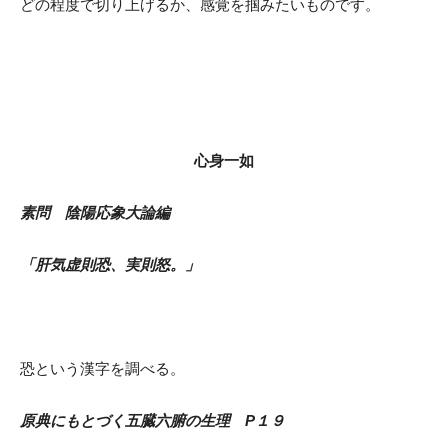
どの程度で切り上げるか、感覚を掴みたいものです。
心身一如
素問 陰陽応象大論編
「肝気虚則恐、実則怒。」
恐という漢字を調べる。
原典にもとづく五臓六腑の生理 P１９