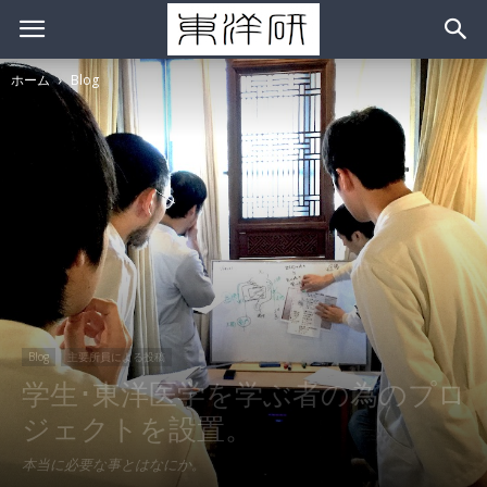
ホーム
Blog
Blog
主要所員による投稿
学生･東洋医学を学ぶ者の為のプロ
ジェクトを設置。
本当に必要な事とはなにか。