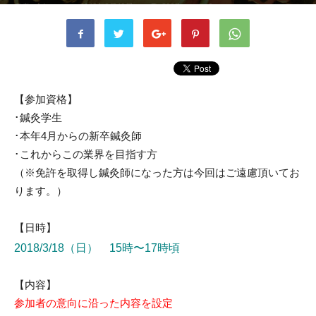
書者
shimono
-
2018年2月19日
2907
0
【参加資格】
･鍼灸学生
･本年4月からの新卒鍼灸師
･これからこの業界を目指す方
（※免許を取得し鍼灸師になった方は今回はご遠慮頂いてお
ります。）
【日時】
2018/3/18（日）
15時〜17時頃
【内容】
参加者の意向に沿った内容を設定