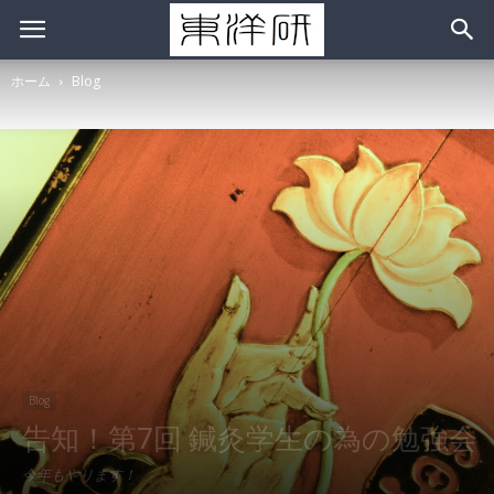
ホーム
Blog
Blog
告知！第7回 鍼灸学生の為の勉強会
今年もやります！