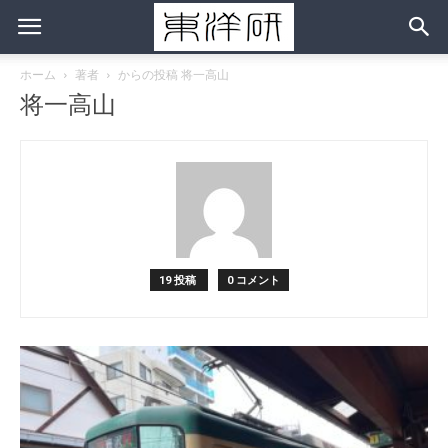
ホーム
著者
からの投稿 将一高山
将一高山
19 投稿
0 コメント