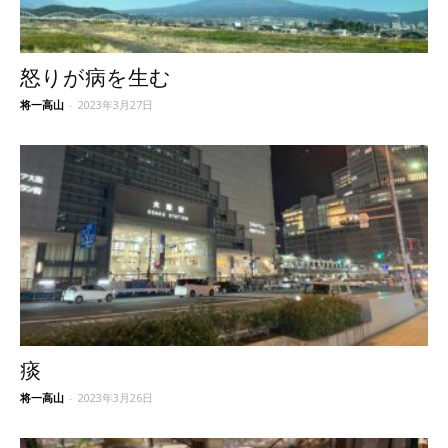
怒りが病を生む
将一高山
-
2023年3月27日
痰
将一高山
-
2023年3月26日