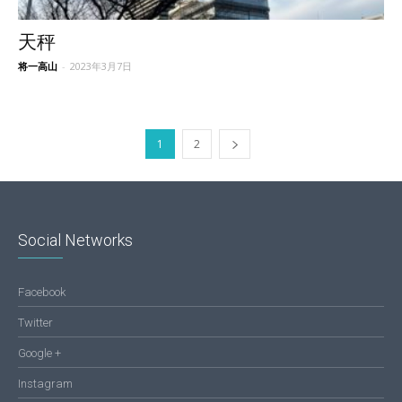
天秤
将一高山
-
2023年3月7日
1
2
Social Networks
Facebook
Twitter
Google +
Instagram